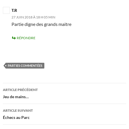
T.R
27 JUIN 2018 À 18 H 05 MIN
Partie digne des grands maitre
RÉPONDRE
PARTIES COMMENTÉES
Navigation
ARTICLE PRÉCÉDENT
des
Jeu de mains…
articles
ARTICLE SUIVANT
Échecs au Parc