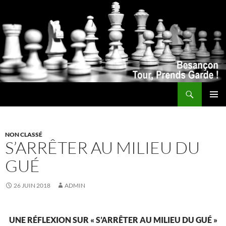
Recherche
ALLER
MENU
AU
PRINCI
CONTENU
NON CLASSÉ
S’ARRÊTER AU MILIEU DU
GUÉ
26 JUIN 2018
ADMIN
UNE RÉFLEXION SUR « S’ARRÊTER AU MILIEU DU GUÉ »