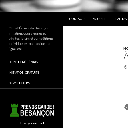
ALLER AU CONTENU
Recherche
CONTACTS
ACCUEIL
PLAN D’A
Club d'Échecs de Besançon :
initiation, cours jeunes et
adultes, loisirs et compétitions
individuelles, par équipes, en
NO
ligne, etc.
DONS ET MÉCÉNATS
INITIATION GRATUITE
NEWSLETTERS
Envoyez un mail