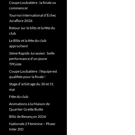
Coupe Loubatière : la finale va
commencer
Tournoi International d’Échec
Juraflore 2026
Retour sur le blitz et la fête du
club
Le Blitz et la fête du club
approchent
2ème Rapide Jurassien : belle
performance d’un jeune
TPGiste
Coupe Loubatière : l’équipe est
qualifiée pour la finale !
Stage d’arbitrage du 30 et 31
mai
Fête du club
Animations à la Maison de
Quartier Grette Butte
Blitz de Besançon 2026
Nationale 2 Féminine – Phase
Inter ZID