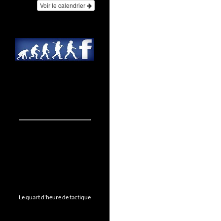
Voir le calendrier
Le quart d'heure de tactique