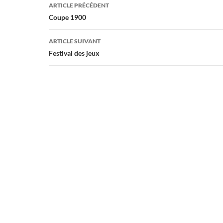
Navigation
ARTICLE PRÉCÉDENT
des
Coupe 1900
articles
ARTICLE SUIVANT
Festival des jeux