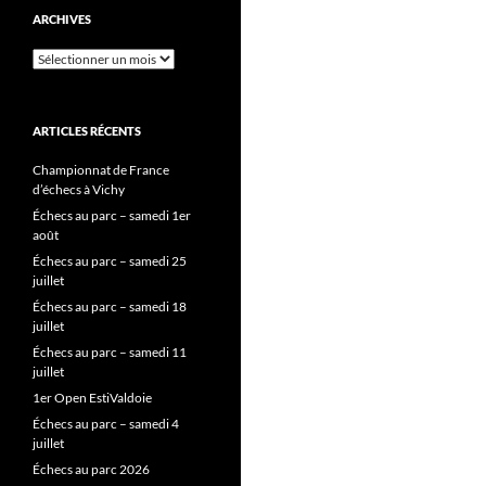
ARCHIVES
Archives
ARTICLES RÉCENTS
Championnat de France
d’échecs à Vichy
Échecs au parc – samedi 1er
août
Échecs au parc – samedi 25
juillet
Échecs au parc – samedi 18
juillet
Échecs au parc – samedi 11
juillet
1er Open EstiValdoie
Échecs au parc – samedi 4
juillet
Échecs au parc 2026