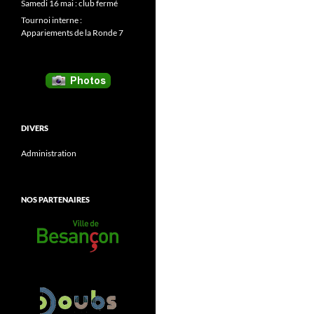
Samedi 16 mai : club fermé
Tournoi interne :
Appariements de la Ronde 7
DIVERS
Administration
NOS PARTENAIRES