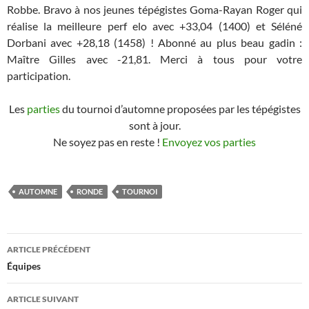
Robbe. Bravo à nos jeunes tépégistes Goma-Rayan Roger qui
réalise la meilleure perf elo avec +33,04 (1400) et Séléné
Dorbani avec +28,18 (1458) ! Abonné au plus beau gadin :
Maître Gilles avec -21,81. Merci à tous pour votre
participation.
Les
parties
du tournoi d’automne proposées par les tépégistes
sont à jour.
Ne soyez pas en reste !
Envoyez vos parties
AUTOMNE
RONDE
TOURNOI
Navigation
ARTICLE PRÉCÉDENT
des
Équipes
articles
ARTICLE SUIVANT