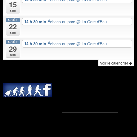
15
sam
AOÛT
14 h 30 min
Échecs au parc
@ La Gare-d'Eau
22
sam
AOÛT
14 h 30 min
Échecs au parc
@ La Gare-d'Eau
29
sam
Voir le calendrier