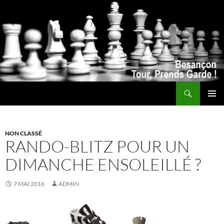
Recherche
ALLER
MENU
AU
PRINCI
CONTENU
NON CLASSÉ
RANDO-BLITZ POUR UN
DIMANCHE ENSOLEILLÉ ?
7 MAI 2016
ADMIN