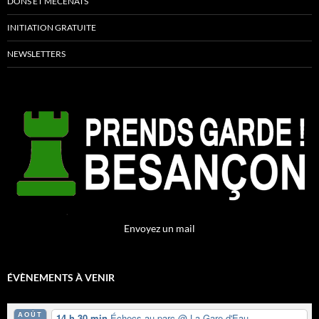
DONS ET MÉCÉNATS
INITIATION GRATUITE
NEWSLETTERS
Envoyez un mail
ÉVÈNEMENTS À VENIR
AOÛT
14 h 30 min
Échecs au parc
@ La Gare-d'Eau