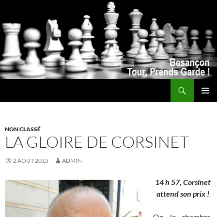
Recherche
ALLER
MENU
AU
PRINCI
CONTENU
NON CLASSÉ
LA GLOIRE DE CORSINET
2 AOÛT 2015
ADMIN
14 h 57, Corsinet
attend son prix !
On le chambre,