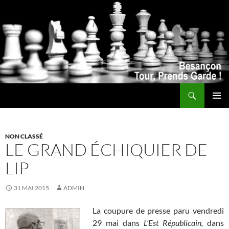
Recherche
ALLER
MENU
AU
PRINCI
CONTENU
NON CLASSÉ
LE GRAND ÉCHIQUIER DE
LIP
31 MAI 2015
ADMIN
La coupure de presse paru vendredi
29 mai dans
L’Est Républicain,
dans