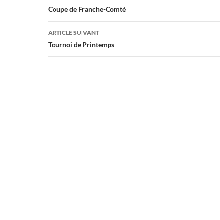
des
Coupe de Franche-Comté
articles
ARTICLE SUIVANT
Tournoi de Printemps