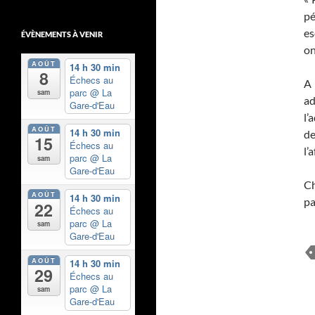
pé
es
ÉVÈNEMENTS À VENIR
on
AOÛT
14 h 30 min
8
Échecs au
A 
parc
@ La
sam
ad
Gare-d'Eau
l’
AOÛT
14 h 30 min
de
15
Échecs au
l’
parc
@ La
sam
Gare-d'Eau
Ch
AOÛT
14 h 30 min
pa
22
Échecs au
parc
@ La
sam
Gare-d'Eau
AOÛT
14 h 30 min
29
Échecs au
parc
@ La
sam
Gare-d'Eau