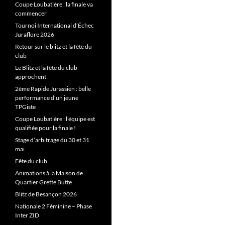
Coupe Loubatière : la finale va
commencer
Tournoi International d’Échec
Juraflore 2026
Retour sur le blitz et la fête du
club
Le Blitz et la fête du club
approchent
2ème Rapide Jurassien : belle
performance d’un jeune
TPGiste
Coupe Loubatière : l’équipe est
qualifiée pour la finale !
Stage d’arbitrage du 30 et 31
mai
Fête du club
Animations à la Maison de
Quartier Grette Butte
Blitz de Besançon 2026
Nationale 2 Féminine – Phase
Inter ZID