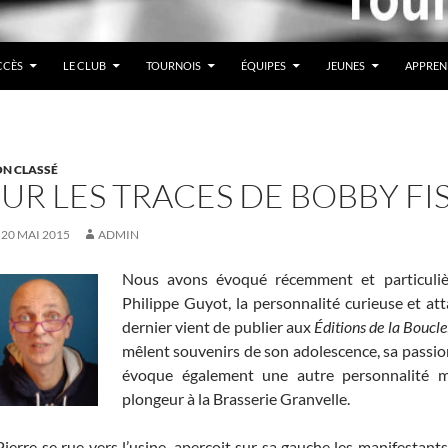
CCÈS
LE CLUB
TOURNOIS
ÉQUIPES
JEUNES
APPREN
N CLASSÉ
SUR LES TRACES DE BOBBY F
20 MAI 2015
ADMIN
Nous avons évoqué récemment et particuliè
Philippe Guyot, la personnalité curieuse et a
dernier vient de publier aux
Éditions de la Boucle
mêlent souvenirs de son adolescence, sa passion p
évoque également une autre personnalité m
plongeur à la Brasserie Granvelle.
Pierre se rue vers l’usine, aperçoit sur sa gauche les manifestants 