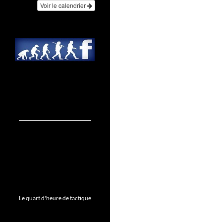
Voir le calendrier
Le quart d'heure de tactique