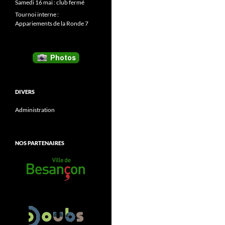
Samedi 16 mai : club fermé
Tournoi interne :
Appariements de la Ronde 7
DIVERS
Administration
NOS PARTENAIRES