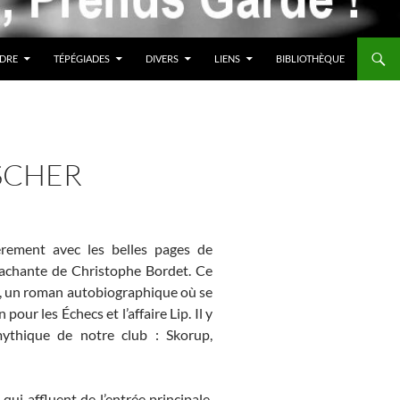
DRE
TÉPÉGIADES
DIVERS
LIENS
BIBLIOTHÈQUE
ISCHER
rement avec les belles pages de
ttachante de Christophe Bordet. Ce
, un roman autobiographique où se
our les Échecs et l’affaire Lip. Il y
ythique de notre club : Skorup,
qui affluent de l’entrée principale,