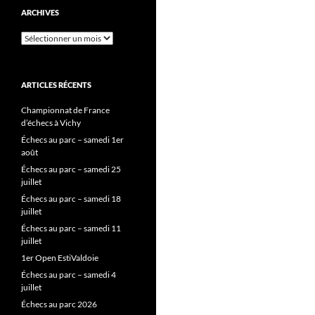
ARCHIVES
Archives
ARTICLES RÉCENTS
Championnat de France
d’échecs à Vichy
Échecs au parc – samedi 1er
août
Échecs au parc – samedi 25
juillet
Échecs au parc – samedi 18
juillet
Échecs au parc – samedi 11
juillet
1er Open EstiValdoie
Échecs au parc – samedi 4
juillet
Échecs au parc 2026