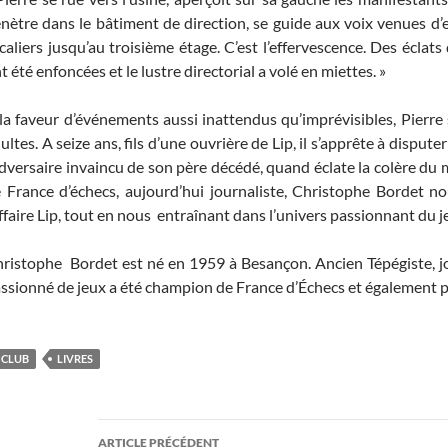
nètre dans le bâtiment de direction, se guide aux voix venues d’
caliers jusqu’au troisième étage. C’est l’effervescence. Des éclats 
t été enfoncées et le lustre directorial a volé en miettes. »
la faveur d’événements aussi inattendus qu’imprévisibles, Pierr
ultes. A seize ans, fils d’une ouvrière de Lip, il s’apprête à disput
adversaire invaincu de son père décédé, quand éclate la colère 
 France d’échecs, aujourd’hui journaliste, Christophe Bordet no
affaire Lip, tout en nous entraînant dans l’univers passionnant du j
ristophe Bordet est né en 1959 à Besançon. Ancien Tépégiste, jou
ssionné de jeux a été champion de France d’Échecs et également p
CLUB
LIVRES
Navigation
ARTICLE PRÉCÉDENT