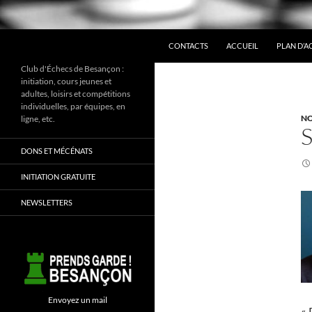
ALLER AU CONTENU
Recherche
CONTACTS
ACCUEIL
PLAN D’A
Club d'Échecs de Besançon :
initiation, cours jeunes et
adultes, loisirs et compétitions
individuelles, par équipes, en
NO
ligne, etc.
DONS ET MÉCÉNATS
INITIATION GRATUITE
NEWSLETTERS
Envoyez un mail
« 