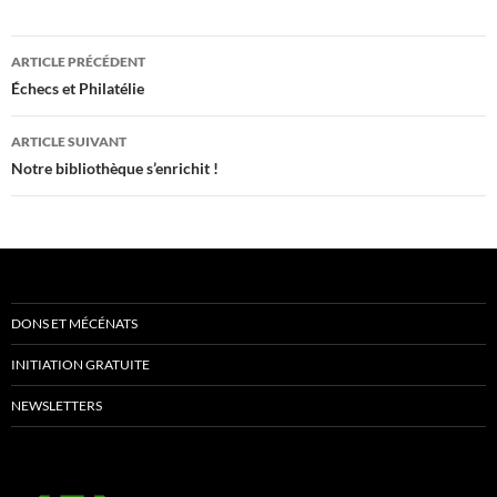
Navigation
ARTICLE PRÉCÉDENT
des
Échecs et Philatélie
articles
ARTICLE SUIVANT
Notre bibliothèque s’enrichit !
DONS ET MÉCÉNATS
INITIATION GRATUITE
NEWSLETTERS