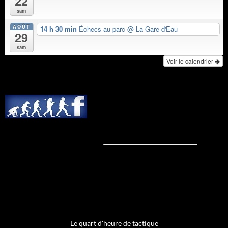
22
sam
AOÛT
14 h 30 min
Échecs au parc
@ La Gare-d'Eau
29
sam
Voir le calendrier
Le quart d'heure de tactique