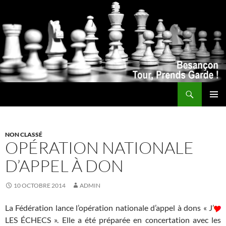
Recherche
ALLER
MENU
AU
PRINCI
CONTENU
NON CLASSÉ
OPÉRATION NATIONALE
D’APPEL À DON
10 OCTOBRE 2014
ADMIN
La Fédération lance l’opération nationale d’appel à dons « J’
LES ÉCHECS ». Elle a été préparée en concertation avec les