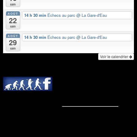
sam
AOÛT
14 h 30 min
Échecs au parc
@ La Gare-d'Eau
22
sam
AOÛT
14 h 30 min
Échecs au parc
@ La Gare-d'Eau
29
sam
Voir le calendrier