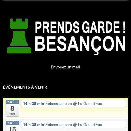
Envoyez un mail
ÉVÈNEMENTS À VENIR
AOÛT
14 h 30 min
Échecs au parc
@ La Gare-d'Eau
8
sam
AOÛT
14 h 30 min
Échecs au parc
@ La Gare-d'Eau
15