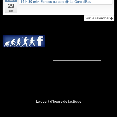
AOÛT
14 h 30 min
Échecs au parc
@ La Gare-d'Eau
29
sam
Voir le calendrier
Le quart d'heure de tactique