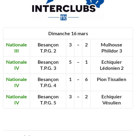
Dimanche 16 mars
Nationale
Besançon
3
–
2
Mulhouse
III
T.P.G. 2
Philidor 3
Nationale
Besançon
5
–
1
Echiquier
IV
T.P.G. 3
Lédonien 2
Nationale
Besançon
1
–
6
Pion Tissalien
IV
T.P.G. 4
Nationale
Besançon
3
–
2
Echiquier
IV
T.P.G. 5
Vésulien
Navigation