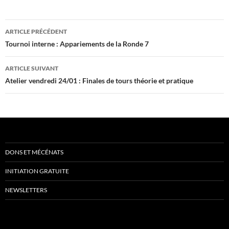
Navigation
ARTICLE PRÉCÉDENT
des
Tournoi interne : Appariements de la Ronde 7
articles
ARTICLE SUIVANT
Atelier vendredi 24/01 : Finales de tours théorie et pratique
DONS ET MÉCÉNATS
INITIATION GRATUITE
NEWSLETTERS