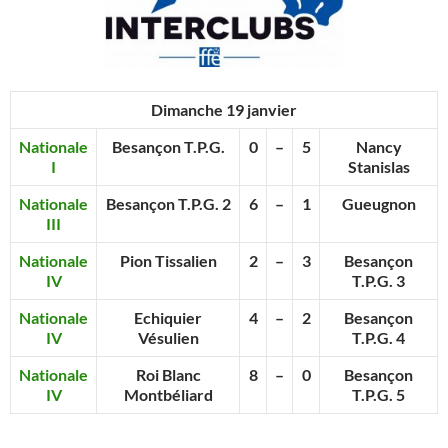
Dimanche 19 janvier
Nationale
Besançon T.P.G.
0
–
5
Nancy
I
Stanislas
Nationale
Besançon T.P.G. 2
6
–
1
Gueugnon
III
Nationale
Pion Tissalien
2
–
3
Besançon
IV
T.P.G. 3
Nationale
Echiquier
4
–
2
Besançon
IV
Vésulien
T.P.G. 4
Nationale
Roi Blanc
8
–
0
Besançon
IV
Montbéliard
T.P.G. 5