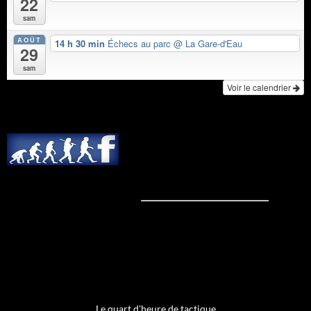
22
sam
AOÛT
14 h 30 min
Échecs au parc
@ La Gare-d'Eau
29
sam
Voir le calendrier
Le quart d'heure de tactique