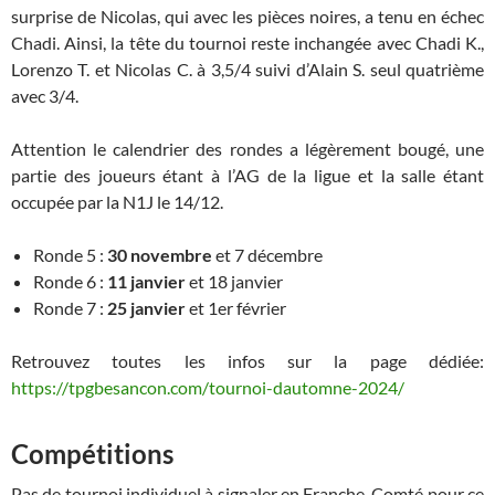
surprise de Nicolas, qui avec les pièces noires, a tenu en échec
Chadi. Ainsi, la tête du tournoi reste inchangée avec Chadi K.,
Lorenzo T. et Nicolas C. à 3,5/4 suivi d’Alain S. seul quatrième
avec 3/4.
Attention le calendrier des rondes a légèrement bougé, une
partie des joueurs étant à l’AG de la ligue et la salle étant
occupée par la N1J le 14/12.
Ronde 5 :
30 novembre
et 7 décembre
Ronde 6 :
11 janvier
et 18 janvier
Ronde 7 :
25 janvier
et 1er février
Retrouvez toutes les infos sur la page dédiée:
https://tpgbesancon.com/tournoi-dautomne-2024/
Compétitions
Pas de tournoi individuel à signaler en Franche-Comté pour ce