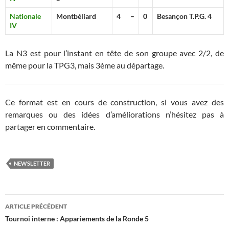
Nationale
Montbéliard
4
–
0
Besançon T.P.G. 4
IV
La N3 est pour l’instant en tête de son groupe avec 2/2, de
même pour la TPG3, mais 3ème au départage.
Ce format est en cours de construction, si vous avez des
remarques ou des idées d’améliorations n’hésitez pas à
partager en commentaire.
NEWSLETTER
Navigation
ARTICLE PRÉCÉDENT
des
Tournoi interne : Appariements de la Ronde 5