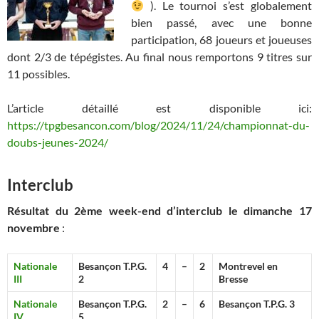
). Le tournoi s’est globalement
bien passé, avec une bonne
participation, 68 joueurs et joueuses
dont 2/3 de tépégistes. Au final nous remportons 9 titres sur
11 possibles.
L’article détaillé est disponible ici:
https://tpgbesancon.com/blog/2024/11/24/championnat-du-
doubs-jeunes-2024/
Interclub
Résultat du 2ème week-end d’interclub le dimanche 17
novembre
:
Nationale
Besançon T.P.G.
4
–
2
Montrevel en
III
2
Bresse
Nationale
Besançon T.P.G.
2
–
6
Besançon T.P.G. 3
IV
5