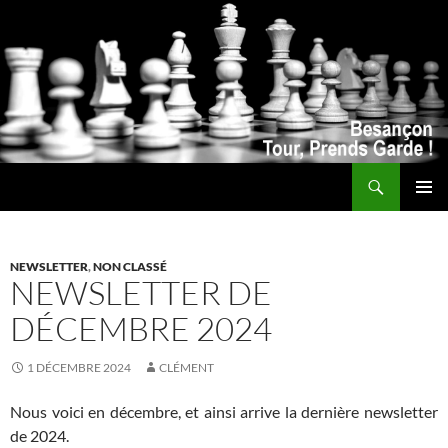
Recherche
ALLER
MENU
AU
PRINCI
CONTENU
NEWSLETTER
,
NON CLASSÉ
NEWSLETTER DE
DÉCEMBRE 2024
1 DÉCEMBRE 2024
CLÉMENT
Nous voici en décembre, et ainsi arrive la dernière newsletter
de 2024.