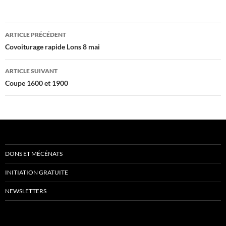
Navigation
ARTICLE PRÉCÉDENT
des
Covoiturage rapide Lons 8 mai
articles
ARTICLE SUIVANT
Coupe 1600 et 1900
DONS ET MÉCÉNATS
INITIATION GRATUITE
NEWSLETTERS