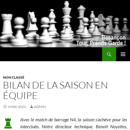
Recherche
ALLER
MENU
AU
PRINCI
CONTENU
NON CLASSÉ
BILAN DE LA SAISON EN
ÉQUIPE
4 MAI 2023
ADMIN
Avec le match de barrage N4, la saison s’achève pour les
interclubs. Notre directeur technique, Benoît Noyelles,