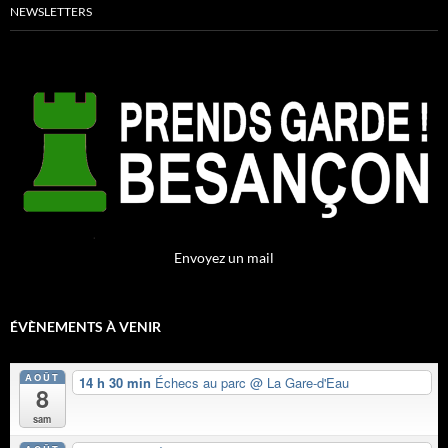
NEWSLETTERS
Envoyez un mail
ÉVÈNEMENTS À VENIR
AOÛT
14 h 30 min
Échecs au parc
@ La Gare-d'Eau
8
sam