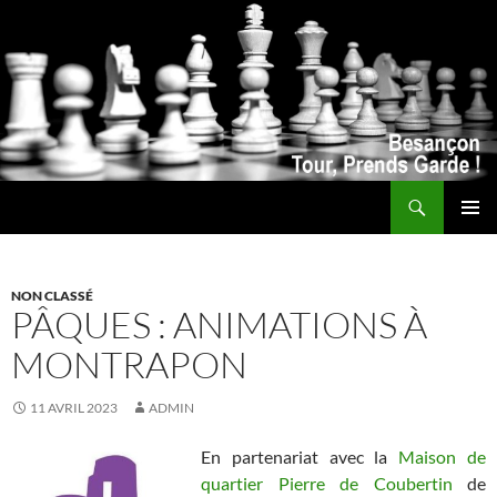
Recherche
ALLER
MENU
AU
PRINCI
CONTENU
NON CLASSÉ
PÂQUES : ANIMATIONS À
MONTRAPON
11 AVRIL 2023
ADMIN
En partenariat avec la
Maison de
quartier Pierre de Coubertin
de