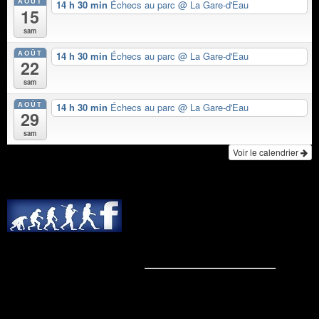
AOÛT
14 h 30 min
Échecs au parc
@ La Gare-d'Eau
15
sam
AOÛT
14 h 30 min
Échecs au parc
@ La Gare-d'Eau
22
sam
AOÛT
14 h 30 min
Échecs au parc
@ La Gare-d'Eau
29
sam
Voir le calendrier