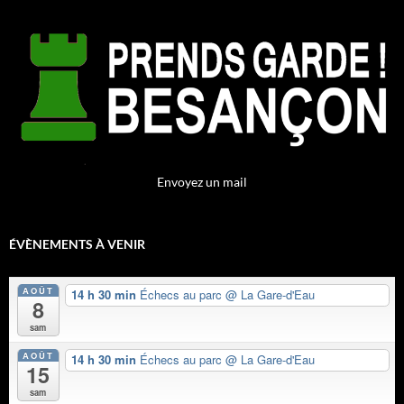
Envoyez un mail
ÉVÈNEMENTS À VENIR
AOÛT
14 h 30 min
Échecs au parc
@ La Gare-d'Eau
8
sam
AOÛT
14 h 30 min
Échecs au parc
@ La Gare-d'Eau
15
sam