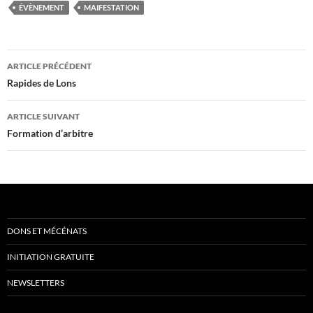
ÉVÈNEMENT
MAIFESTATION
Navigation
ARTICLE PRÉCÉDENT
des
Rapides de Lons
articles
ARTICLE SUIVANT
Formation d’arbitre
DONS ET MÉCÉNATS
INITIATION GRATUITE
NEWSLETTERS