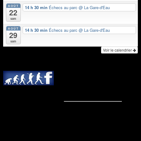
AOÛT
14 h 30 min
Échecs au parc
@ La Gare-d'Eau
22
sam
AOÛT
14 h 30 min
Échecs au parc
@ La Gare-d'Eau
29
sam
Voir le calendrier