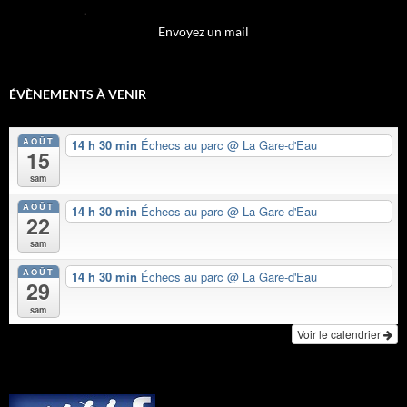
Envoyez un mail
ÉVÈNEMENTS À VENIR
AOÛT
14 h 30 min
Échecs au parc
@ La Gare-d'Eau
15
sam
AOÛT
14 h 30 min
Échecs au parc
@ La Gare-d'Eau
22
sam
AOÛT
14 h 30 min
Échecs au parc
@ La Gare-d'Eau
29
sam
Voir le calendrier