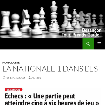
Recherche
ALLER
MENU
AU
PRINCI
CONTENU
NON CLASSÉ
LA NATIONALE 1 DANS L’EST
15 MARS 2022
ADMIN