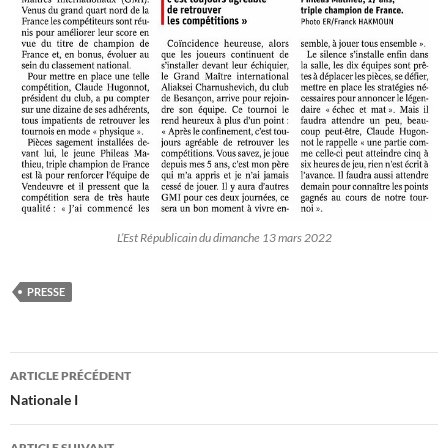
L’Est Républicain du dimanche 13 mars 2022
PRESSE
Navigation
ARTICLE PRÉCÉDENT
des
Nationale I
articles
ARTICLE SUIVANT