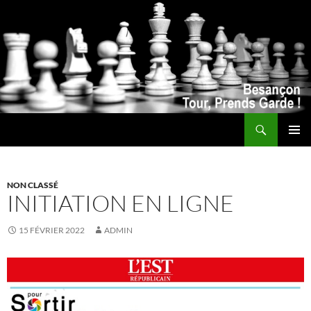
Recherche
ALLER
MENU
AU
PRINCI
CONTENU
NON CLASSÉ
INITIATION EN LIGNE
15 FÉVRIER 2022
ADMIN