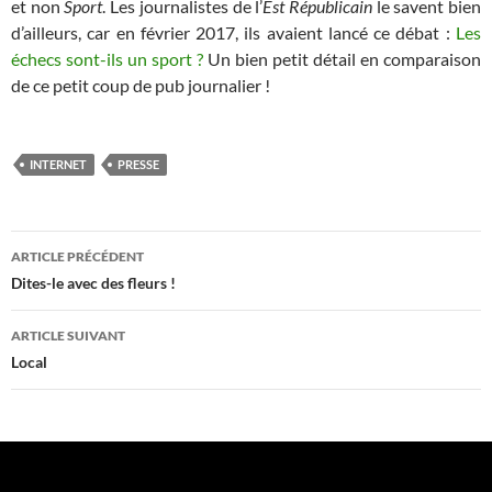
et non
Sport
. Les journalistes de l’
Est Républicain
le savent bien
d’ailleurs, car en février 2017, ils avaient lancé ce débat :
Les
échecs sont-ils un sport ?
Un bien petit détail en comparaison
de ce petit coup de pub journalier !
INTERNET
PRESSE
Navigation
ARTICLE PRÉCÉDENT
des
Dites-le avec des fleurs !
articles
ARTICLE SUIVANT
Local