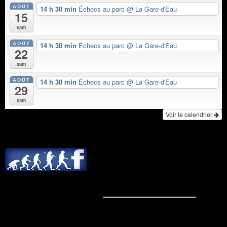
AOÛT
14 h 30 min
Échecs au parc
@ La Gare-d'Eau
15
sam
AOÛT
14 h 30 min
Échecs au parc
@ La Gare-d'Eau
22
sam
AOÛT
14 h 30 min
Échecs au parc
@ La Gare-d'Eau
29
sam
Voir le calendrier