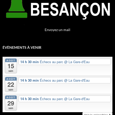
Envoyez un mail
ÉVÈNEMENTS À VENIR
AOÛT
14 h 30 min
Échecs au parc
@ La Gare-d'Eau
15
sam
AOÛT
14 h 30 min
Échecs au parc
@ La Gare-d'Eau
22
sam
AOÛT
14 h 30 min
Échecs au parc
@ La Gare-d'Eau
29
sam
Voir le calendrier