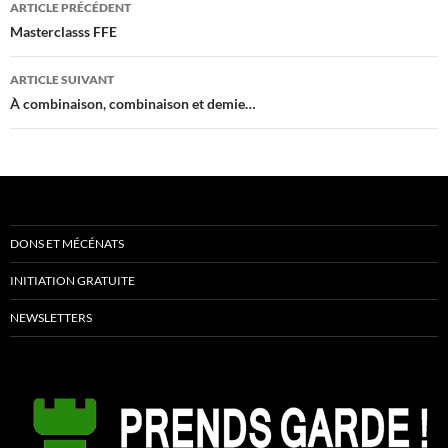
Navigation
ARTICLE PRÉCÉDENT
des
Masterclasss FFE
articles
ARTICLE SUIVANT
À combinaison, combinaison et demie…
DONS ET MÉCÉNATS
INITIATION GRATUITE
NEWSLETTERS