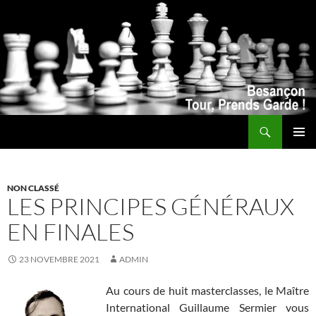
Recherche
ALLER
MENU
AU
PRINCI
CONTENU
NON CLASSÉ
LES PRINCIPES GÉNÉRAUX
EN FINALES
23 NOVEMBRE 2021
ADMIN
Au cours de huit masterclasses, le Maître
International Guillaume Sermier vous