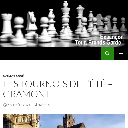
Recherche
ALLER
MENU
AU
PRINCI
CONTENU
NON CLASSÉ
LES TOURNOIS DE L’ÉTÉ –
GRAMONT
13 AOÛT 2021
ADMIN