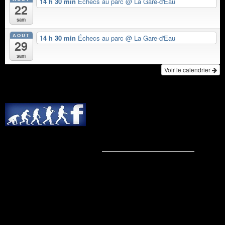
14 h 30 min
Échecs au parc
@ La Gare-d'Eau
22
sam
AOÛT
14 h 30 min
Échecs au parc
@ La Gare-d'Eau
29
sam
Voir le calendrier