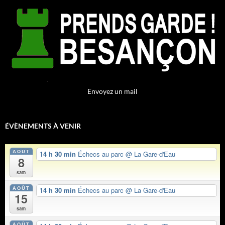
Envoyez un mail
ÉVÈNEMENTS À VENIR
AOÛT
14 h 30 min
Échecs au parc
@ La Gare-d'Eau
8
sam
AOÛT
14 h 30 min
Échecs au parc
@ La Gare-d'Eau
15
sam
AOÛT