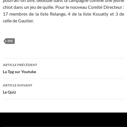
pourrait-on dire, déboulé dans la campagne comme une jeune
chiot dans un jeu de quille. Pour le nouveau Comité Directeur :
17 membres de la liste Relange, 4 de la liste Kouatly et 3 de
celle de Gautier.
FFE
Navigation
ARTICLE PRÉCÉDENT
des
La Tpg sur Youtube
articles
ARTICLE SUIVANT
Le Quiz