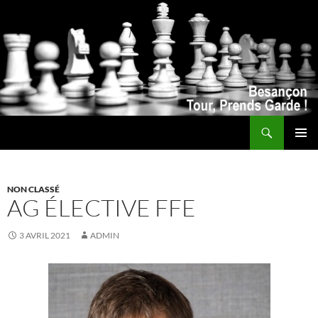
Recherche
ALLER
MENU
AU
PRINCI
CONTENU
NON CLASSÉ
AG ÉLECTIVE FFE
3 AVRIL 2021
ADMIN