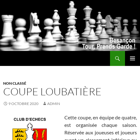
Recherche
ALLER
MENU
AU
PRINCI
CONTENU
NON CLASSÉ
COUPE LOUBATIÈRE
9 OCTOBRE 2020
ADMIN
Cette coupe, en équipe de quatre,
est organisée chaque saison.
Réservée aux joueuses et joueurs
ayant un classement inférieur ou