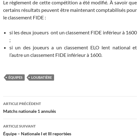
Le règlement de cette compétition a été modifié. À savoir que
certains résultats peuvent être maintenant comptabilisés pour
le classement FIDE :
si les deux joueurs ont un classement FIDE inférieur à 1600
;
si un des joueurs a un classement ELO lent national et
l’autre un classement FIDE inférieur à 1600.
ÉQUIPES
LOUBATIÈRE
Navigation
ARTICLE PRÉCÉDENT
des
Matchs nationale 1 annulés
articles
ARTICLE SUIVANT
Équipe – Nationale I et III reportées