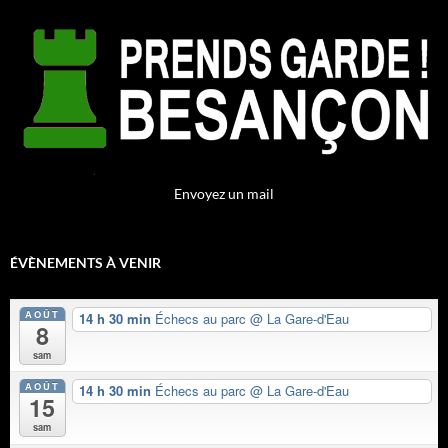
Envoyez un mail
ÉVÈNEMENTS À VENIR
AOÛT
14 h 30 min
Échecs au parc
@ La Gare-d'Eau
8
sam
AOÛT
14 h 30 min
Échecs au parc
@ La Gare-d'Eau
15
sam