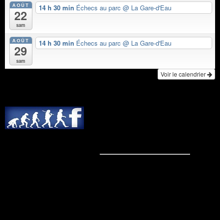
AOÛT
14 h 30 min
Échecs au parc
@ La Gare-d'Eau
22
sam
AOÛT
14 h 30 min
Échecs au parc
@ La Gare-d'Eau
29
sam
Voir le calendrier