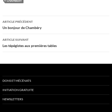
CHAMBÉRY
Navigation
ARTICLE PRÉCÉDENT
des
Un bonjour de Chambéry
articles
ARTICLE SUIVANT
Les tépégistes aux premières tables
DONS ET MÉCÉNATS
INITIATION GRATUITE
NEWSLETTERS