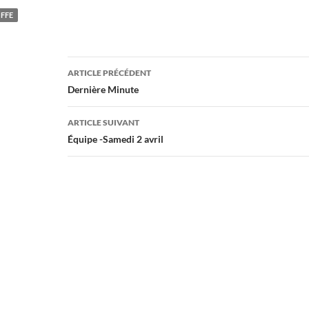
FFE
Navigation
ARTICLE PRÉCÉDENT
des
Dernière Minute
articles
ARTICLE SUIVANT
Équipe -Samedi 2 avril