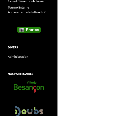
Samedi 16 mai : club fermé
Tournoi interne :
Appariements de la Ronde 7
DIVERS
Administration
NOS PARTENAIRES