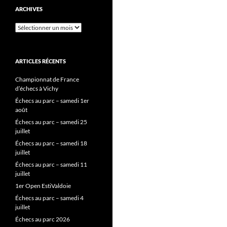
ARCHIVES
Archives
ARTICLES RÉCENTS
Championnat de France
d’échecs à Vichy
Échecs au parc – samedi 1er
août
Échecs au parc – samedi 25
juillet
Échecs au parc – samedi 18
juillet
Échecs au parc – samedi 11
juillet
1er Open EstiValdoie
Échecs au parc – samedi 4
juillet
Échecs au parc 2026