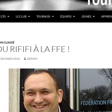
CCÈS
LE CLUB
TOURNOIS
ÉQUIPES
JEUNES
APPREN
N CLASSÉ
U RIFIFI À LA FFE !
28 MARS 2016
ADMIN