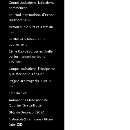
Coupe Loubatière : la finale va
commencer
Tournoi International d’Échec
Juraflore 2026
Retour sur le blitz et la fête du
club
Le Blitz et la fête du club
approchent
2ème Rapide Jurassien : belle
performance d’un jeune
TPGiste
Coupe Loubatière : l’équipe est
qualifiée pour la finale !
Stage d’arbitrage du 30 et 31
mai
Fête du club
Animations à la Maison de
Quartier Grette Butte
Blitz de Besançon 2026
Nationale 2 Féminine – Phase
Inter ZID