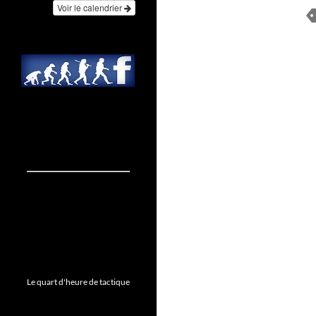
Voir le calendrier
Le quart d'heure de tactique