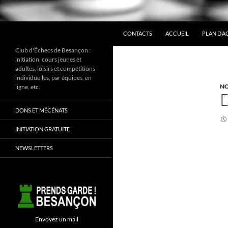
ALLER AU CONTENU
Recherche
CONTACTS
ACCUEIL
PLAN D’A
Club d'Échecs de Besançon :
initiation, cours jeunes et
adultes, loisirs et compétitions
individuelles, par équipes, en
NO
ligne, etc.
D
DONS ET MÉCÉNATS
INITIATION GRATUITE
NEWSLETTERS
Envoyez un mail