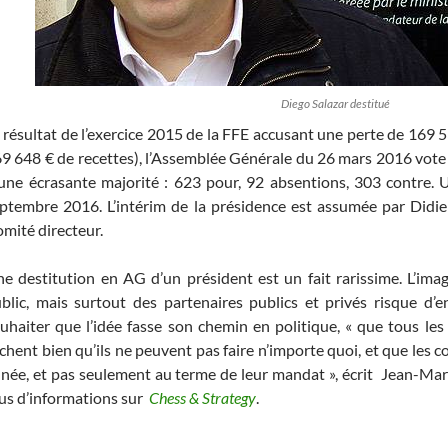
Diego Salazar destitué
 résultat de l’exercice 2015 de la FFE accusant une perte de 169
9 648 € de recettes), l’Assemblée Générale du 26 mars 2016 vote 
une écrasante majorité : 623 pour, 92 absentions, 303 contre. U
ptembre 2016. L’intérim de la présidence est assumée par Didier
mité directeur.
e destitution en AG d’un président est un fait rarissime. L’i
blic, mais surtout des partenaires publics et privés risque d’en
uhaiter que l’idée fasse son chemin en politique, « que tous les
chent bien qu’ils ne peuvent pas faire n’importe quoi, et que les
née, et pas seulement au terme de leur mandat », écrit Jean-Mar
us d’informations sur
Chess & Strategy
.