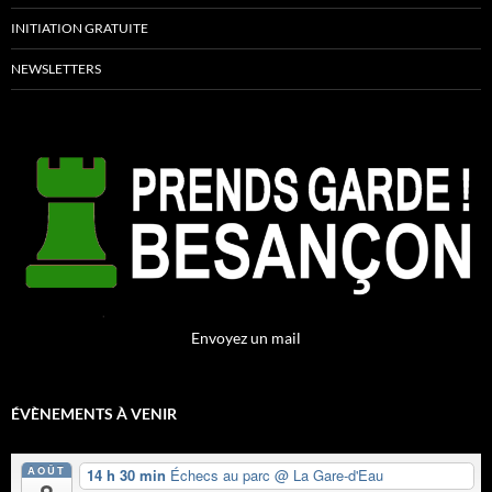
INITIATION GRATUITE
NEWSLETTERS
Envoyez un mail
ÉVÈNEMENTS À VENIR
AOÛT
14 h 30 min
Échecs au parc
@ La Gare-d'Eau