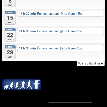
8
sam
AOÛT
14 h 30 min
Échecs au parc
@ La Gare-d'Eau
15
sam
AOÛT
14 h 30 min
Échecs au parc
@ La Gare-d'Eau
22
sam
AOÛT
14 h 30 min
Échecs au parc
@ La Gare-d'Eau
29
sam
Voir le calendrier