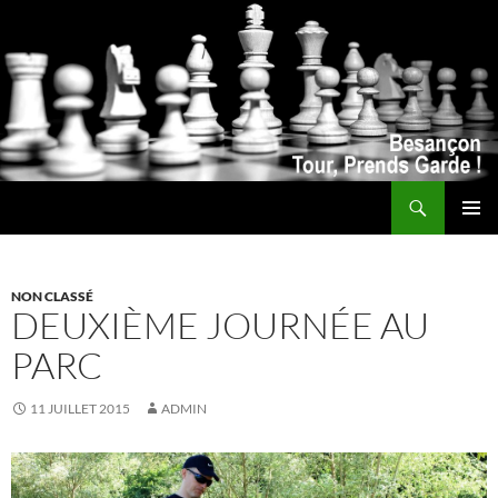
Recherche
ALLER
MENU
AU
PRINCI
CONTENU
NON CLASSÉ
DEUXIÈME JOURNÉE AU
PARC
11 JUILLET 2015
ADMIN