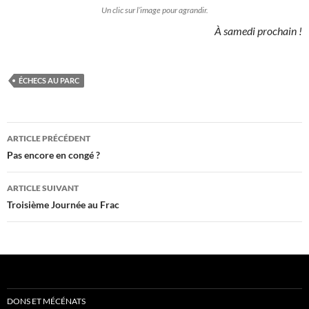
Un clic sur l’image pour agrandir.
À samedi prochain !
ÉCHECS AU PARC
Navigation
ARTICLE PRÉCÉDENT
des
Pas encore en congé ?
articles
ARTICLE SUIVANT
Troisième Journée au Frac
DONS ET MÉCÉNATS