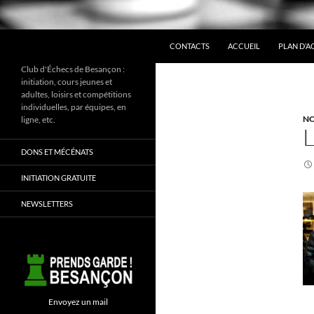
ALLER AU CONTENU
Recherche
CONTACTS
ACCUEIL
PLAN D’A
Club d'Échecs de Besançon :
initiation, cours jeunes et
adultes, loisirs et compétitions
individuelles, par équipes, en
NO
ligne, etc.
DONS ET MÉCÉNATS
INITIATION GRATUITE
NEWSLETTERS
Envoyez un mail