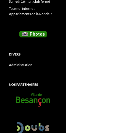
Samedi 16 mai : club fermé
Tournoi interne :
Appariements de la Ronde 7
DIVERS
Administration
NOS PARTENAIRES