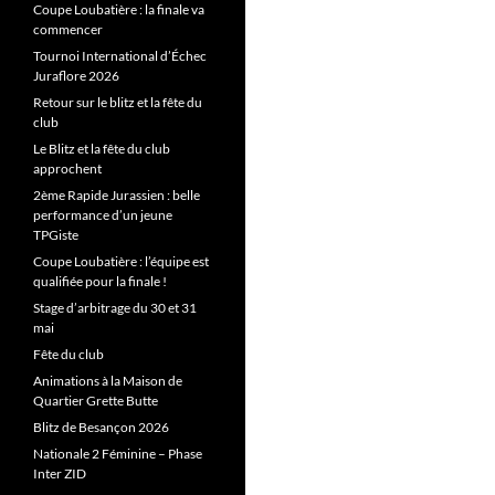
Coupe Loubatière : la finale va
commencer
Tournoi International d’Échec
Juraflore 2026
Retour sur le blitz et la fête du
club
Le Blitz et la fête du club
approchent
2ème Rapide Jurassien : belle
performance d’un jeune
TPGiste
Coupe Loubatière : l’équipe est
qualifiée pour la finale !
Stage d’arbitrage du 30 et 31
mai
Fête du club
Animations à la Maison de
Quartier Grette Butte
Blitz de Besançon 2026
Nationale 2 Féminine – Phase
Inter ZID