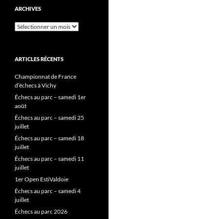
ARCHIVES
Archives
ARTICLES RÉCENTS
Championnat de France
d’échecs à Vichy
Échecs au parc – samedi 1er
août
Échecs au parc – samedi 25
juillet
Échecs au parc – samedi 18
juillet
Échecs au parc – samedi 11
juillet
1er Open EstiValdoie
Échecs au parc – samedi 4
juillet
Échecs au parc 2026