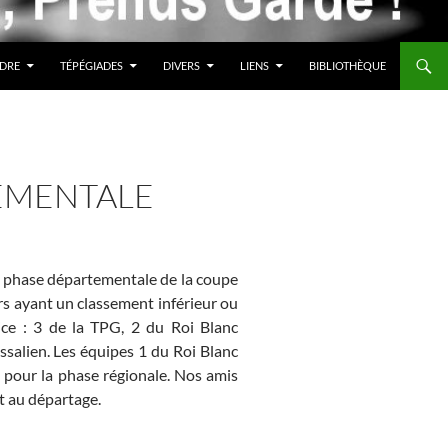
DRE
TÉPÉGIADES
DIVERS
LIENS
BIBLIOTHÈQUE
TEMENTALE
la phase départementale de la coupe
s ayant un classement inférieur ou
ice : 3 de la TPG, 2 du Roi Blanc
salien. Les équipes 1 du Roi Blanc
s pour la phase régionale. Nos amis
 au départage.