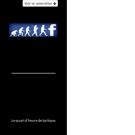
Voir le calendrier
Le quart d'heure de tactique