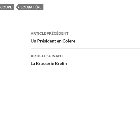
COUPE
LOUBATIÈRE
Navigation
ARTICLE PRÉCÉDENT
des
Un Président en Colère
articles
ARTICLE SUIVANT
La Brasserie Brelin