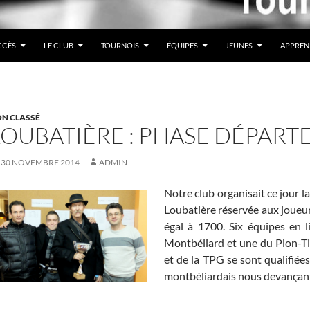
CCÈS
LE CLUB
TOURNOIS
ÉQUIPES
JEUNES
APPREN
N CLASSÉ
LOUBATIÈRE : PHASE DÉPAR
30 NOVEMBRE 2014
ADMIN
Notre club organisait ce jour 
Loubatière réservée aux joueur
égal à 1700. Six équipes en l
Montbéliard et une du Pion-Tis
et de la TPG se sont qualifiée
montbéliardais nous devançant