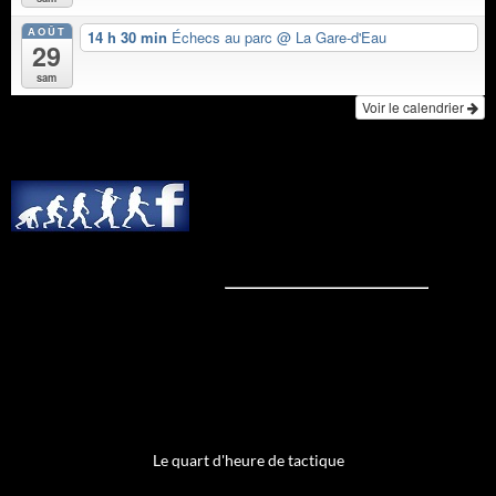
AOÛT
14 h 30 min
Échecs au parc
@ La Gare-d'Eau
29
sam
Voir le calendrier
Le quart d'heure de tactique