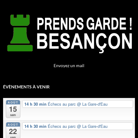
Envoyez un mail
ÉVÈNEMENTS À VENIR
AOÛT
14 h 30 min
Échecs au parc
@ La Gare-d'Eau
15
sam
AOÛT
14 h 30 min
Échecs au parc
@ La Gare-d'Eau
22
sam