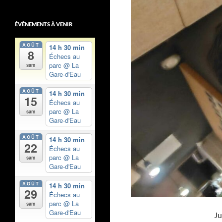
ÉVÈNEMENTS À VENIR
AOÛT
14 h 30 min
8
Échecs au
parc
@ La
sam
Gare-d'Eau
AOÛT
14 h 30 min
15
Échecs au
parc
@ La
sam
Gare-d'Eau
AOÛT
14 h 30 min
22
Échecs au
parc
@ La
sam
Gare-d'Eau
AOÛT
14 h 30 min
29
Échecs au
parc
@ La
sam
Gare-d'Eau
Ju