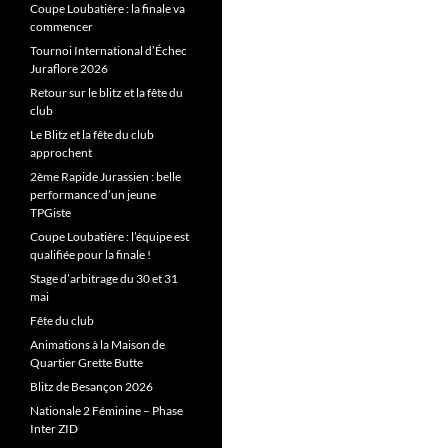
Coupe Loubatière : la finale va
commencer
Tournoi International d’Échec
Juraflore 2026
Retour sur le blitz et la fête du
club
Le Blitz et la fête du club
approchent
2ème Rapide Jurassien : belle
performance d’un jeune
TPGiste
Coupe Loubatière : l’équipe est
qualifiée pour la finale !
Stage d’arbitrage du 30 et 31
mai
Fête du club
Animations à la Maison de
Quartier Grette Butte
Blitz de Besançon 2026
Nationale 2 Féminine – Phase
Inter ZID