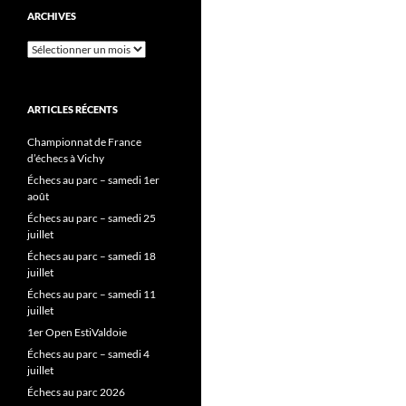
ARCHIVES
Archives
ARTICLES RÉCENTS
Championnat de France
d’échecs à Vichy
Échecs au parc – samedi 1er
août
Échecs au parc – samedi 25
juillet
Échecs au parc – samedi 18
juillet
Échecs au parc – samedi 11
juillet
1er Open EstiValdoie
Échecs au parc – samedi 4
juillet
Échecs au parc 2026