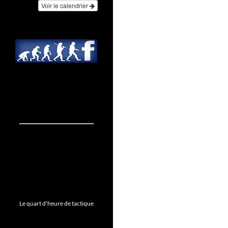
Voir le calendrier
Le quart d'heure de tactique