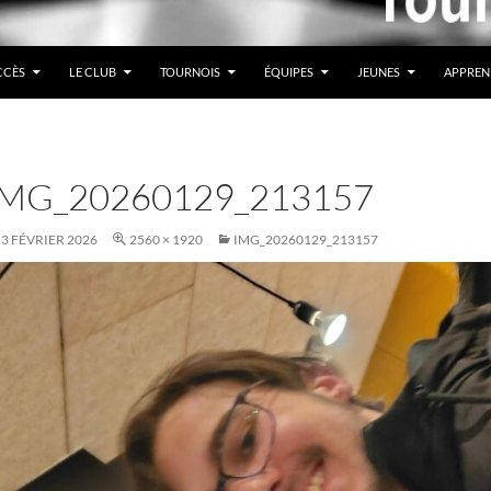
CCÈS
LE CLUB
TOURNOIS
ÉQUIPES
JEUNES
APPREN
IMG_20260129_213157
3 FÉVRIER 2026
2560 × 1920
IMG_20260129_213157