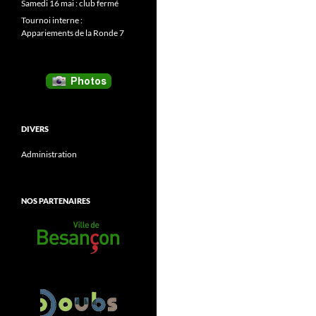
Samedi 16 mai : club fermé
Tournoi interne :
Appariements de la Ronde 7
DIVERS
Administration
NOS PARTENAIRES