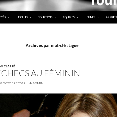
CCÈS
LE CLUB
TOURNOIS
ÉQUIPES
JEUNES
APPREN
Archives par mot-clé : Ligue
N CLASSÉ
ÉCHECS AU FÉMININ
8 OCTOBRE 2019
ADMIN