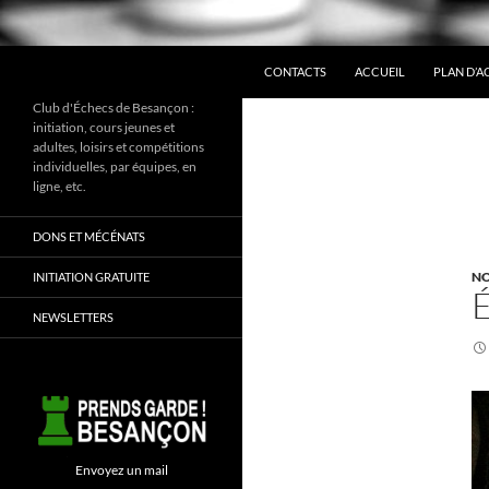
ALLER AU CONTENU
Recherche
CONTACTS
ACCUEIL
PLAN D’A
Club d'Échecs de Besançon :
initiation, cours jeunes et
adultes, loisirs et compétitions
individuelles, par équipes, en
ligne, etc.
DONS ET MÉCÉNATS
NO
INITIATION GRATUITE
NEWSLETTERS
Envoyez un mail