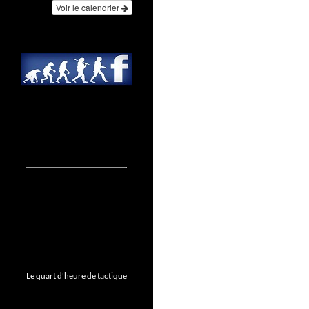
Voir le calendrier
Le quart d'heure de tactique