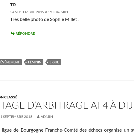
T.R
24 SEPTEMBRE 2019 À 19 H 06 MIN
Très belle photo de Sophie Millet !
RÉPONDRE
ÉVÈNEMENT
FÉMININ
LIGUE
N CLASSÉ
STAGE D’ARBITRAGE AF4 À DI
1 SEPTEMBRE 2018
ADMIN
 ligue de Bourgogne Franche-Comté des échecs organise un st