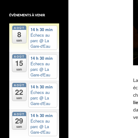
ÉVÈNEMENTS À VENIR
AOÛT
14 h 30 min
8
Échecs au
parc
@ La
sam
Gare-d'Eau
AOÛT
14 h 30 min
15
Échecs au
parc
@ La
sam
Gare-d'Eau
L
AOÛT
14 h 30 min
éc
22
Échecs au
ch
parc
@ La
sam
li
Gare-d'Eau
da
AOÛT
14 h 30 min
ve
29
Échecs au
parc
@ La
sam
Gare-d'Eau