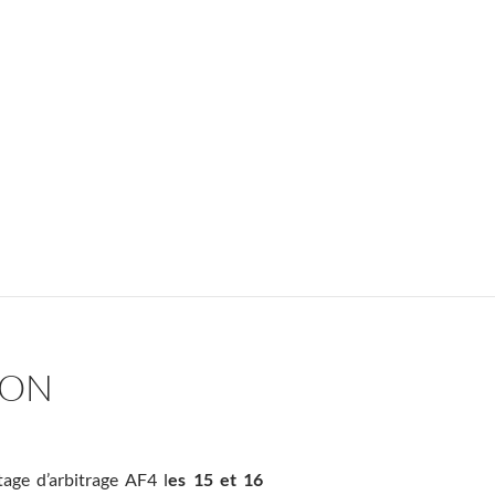
JON
age d’arbitrage AF4 l
es 15 et 16