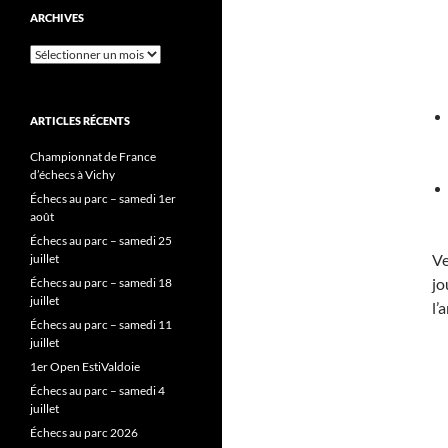
ARCHIVES
Archives
ARTICLES RÉCENTS
Championnat de France
d’échecs à Vichy
Échecs au parc – samedi 1er
août
Échecs au parc – samedi 25
Ve
juillet
jo
Échecs au parc – samedi 18
juillet
l’
Échecs au parc – samedi 11
juillet
1er Open EstiValdoie
Échecs au parc – samedi 4
juillet
Échecs au parc 2026