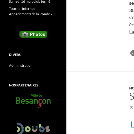
Samedi 16 mai : club fermé
se
Tournoi interne :
30
Appariements de la Ronde 7
s’
éc
La
DIVERS
Administration
NOS PARTENAIRES
NO