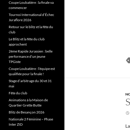
Coupe Loubatière : la finale va
commencer
Tournoi International d’Échec
Juraflore 2026
Retour sur le blitz et la fête du
club
Le Blitz et la fête du club
approchent
2ème Rapide Jurassien : belle
performance d’un jeune
TPGiste
Coupe Loubatière : l’équipe est
qualifiée pour la finale !
Stage d’arbitrage du 30 et 31
mai
Fête du club
NO
Animations à la Maison de
Quartier Grette Butte
Blitz de Besançon 2026
Nationale 2 Féminine – Phase
Inter ZID
La