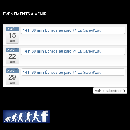
ÉVÈNEMENTS À VENIR
AOÛT
14 h 30 min
Échecs au parc
@ La Gare-d'Eau
15
sam
AOÛT
14 h 30 min
Échecs au parc
@ La Gare-d'Eau
22
sam
AOÛT
14 h 30 min
Échecs au parc
@ La Gare-d'Eau
29
sam
Voir le calendrier