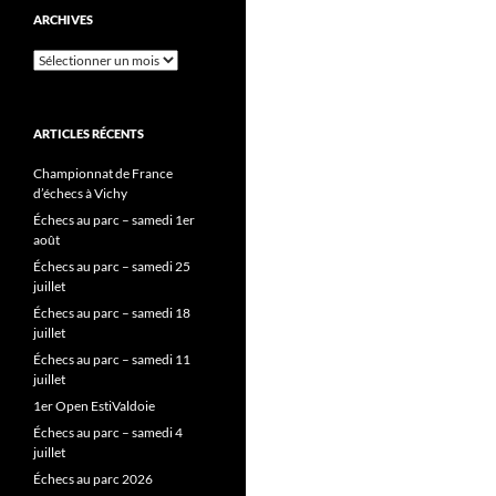
ARCHIVES
Archives
ARTICLES RÉCENTS
Championnat de France
d’échecs à Vichy
Échecs au parc – samedi 1er
août
Échecs au parc – samedi 25
juillet
Échecs au parc – samedi 18
juillet
Échecs au parc – samedi 11
juillet
1er Open EstiValdoie
Échecs au parc – samedi 4
juillet
Échecs au parc 2026