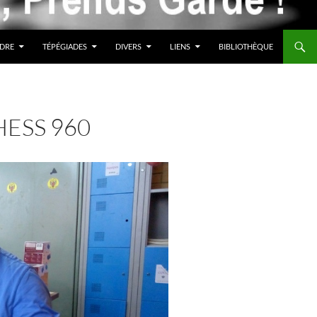
DRE
TÉPÉGIADES
DIVERS
LIENS
BIBLIOTHÈQUE
HESS 960