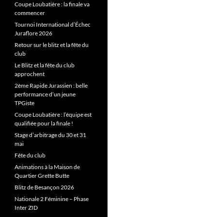
Coupe Loubatière : la finale va
commencer
Tournoi International d’Échec
Juraflore 2026
Retour sur le blitz et la fête du
club
Le Blitz et la fête du club
approchent
2ème Rapide Jurassien : belle
performance d’un jeune
TPGiste
Coupe Loubatière : l’équipe est
qualifiée pour la finale !
Stage d’arbitrage du 30 et 31
mai
Fête du club
Animations à la Maison de
Quartier Grette Butte
Blitz de Besançon 2026
Nationale 2 Féminine – Phase
Inter ZID