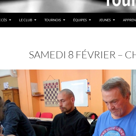
CCÈS
LE CLUB
TOURNOIS
ÉQUIPES
JEUNES
APPREN
SAMEDI 8 FÉVRIER – C