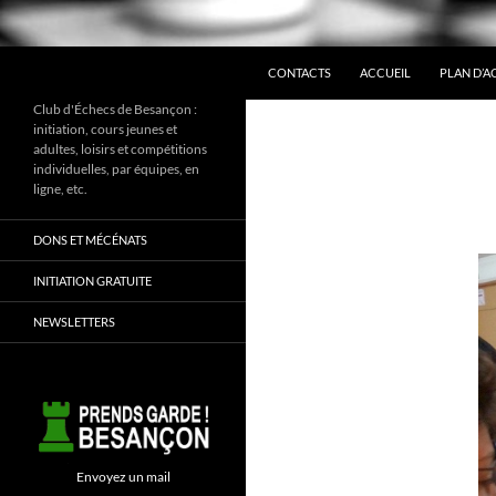
ALLER AU CONTENU
Recherche
CONTACTS
ACCUEIL
PLAN D’A
Club d'Échecs de Besançon :
initiation, cours jeunes et
adultes, loisirs et compétitions
individuelles, par équipes, en
ligne, etc.
DONS ET MÉCÉNATS
INITIATION GRATUITE
NEWSLETTERS
Envoyez un mail