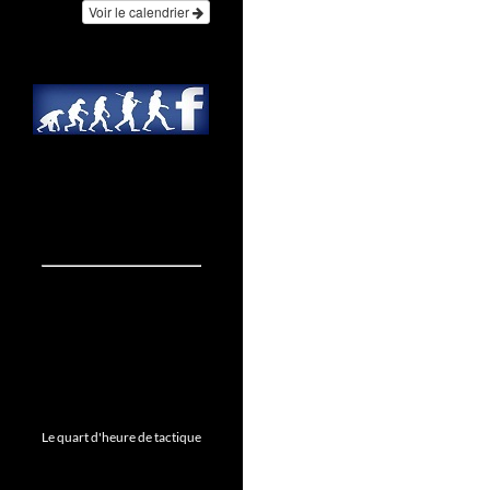
Voir le calendrier
Le quart d'heure de tactique