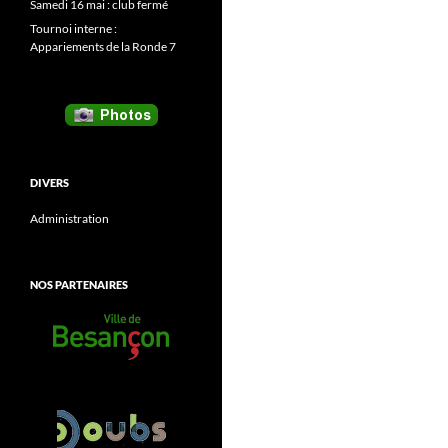
Samedi 16 mai : club fermé
Tournoi interne :
Appariements de la Ronde 7
DIVERS
Administration
NOS PARTENAIRES