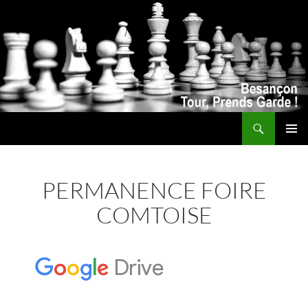
Recherche
ALLER
MENU
AU
PRINCI
CONTENU
PERMANENCE FOIRE
COMTOISE