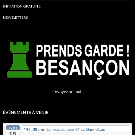
INITIATION GRATUITE
NEWSLETTERS
Envoyez un mail
ÉVÈNEMENTS À VENIR
AOÛT
14 h 30 min
Échecs au parc
@ La Gare-d'Eau
15