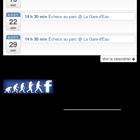
sam
AOÛT
14 h 30 min
Échecs au parc
@ La Gare-d'Eau
22
sam
AOÛT
14 h 30 min
Échecs au parc
@ La Gare-d'Eau
29
sam
Voir le calendrier