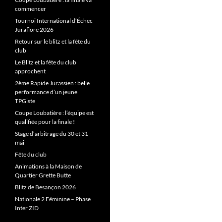
commencer
Tournoi International d’Échec
Juraflore 2026
Retour sur le blitz et la fête du
club
Le Blitz et la fête du club
approchent
2ème Rapide Jurassien : belle
performance d’un jeune
TPGiste
Coupe Loubatière : l’équipe est
qualifiée pour la finale !
Stage d’arbitrage du 30 et 31
mai
Fête du club
Animations à la Maison de
Quartier Grette Butte
Blitz de Besançon 2026
Nationale 2 Féminine – Phase
Inter ZID