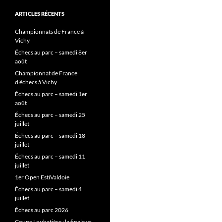
ARTICLES RÉCENTS
Championnats de France à
Vichy
Échecs au parc – samedi 8er
août
Championnat de France
d’échecs à Vichy
Échecs au parc – samedi 1er
août
Échecs au parc – samedi 25
juillet
Échecs au parc – samedi 18
juillet
Échecs au parc – samedi 11
juillet
1er Open EstiValdoie
Échecs au parc – samedi 4
juillet
Échecs au parc 2026
Coupe Loubatière : la finale va