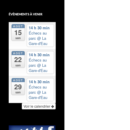
ÉVÈNEMENTS À VENIR
AOÛT
14 h 30 min
15
Échecs au
parc
@ La
sam
Gare-d'Eau
AOÛT
14 h 30 min
22
Échecs au
parc
@ La
sam
Gare-d'Eau
AOÛT
14 h 30 min
29
Échecs au
parc
@ La
sam
Gare-d'Eau
Voir le calendrier