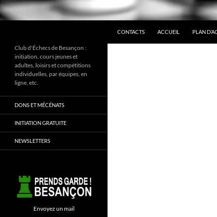
ALLER AU CONTENU
Recherche
CONTACTS
ACCUEIL
PLAN D’A
Club d'Échecs de Besançon :
initiation, cours jeunes et
adultes, loisirs et compétitions
individuelles, par équipes, en
ligne, etc.
DONS ET MÉCÉNATS
INITIATION GRATUITE
NEWSLETTERS
Envoyez un mail