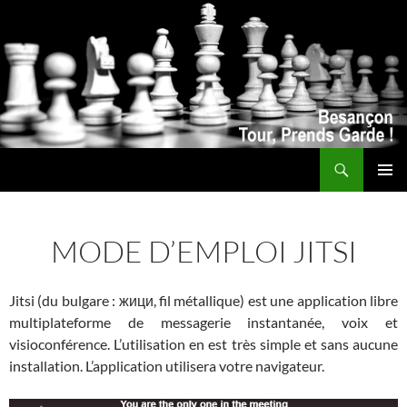
Recherche
ALLER
MENU
AU
PRINCI
CONTENU
MODE D’EMPLOI JITSI
Jitsi (du bulgare : жици, fil métallique) est une application libre
multiplateforme de messagerie instantanée, voix et
visioconférence. L’utilisation en est très simple et sans aucune
installation. L’application utilisera votre navigateur.