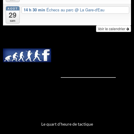
AOÛT
14 h 30 min
Échecs au parc
@ La Gare-d'Eau
29
sam
Voir le calendrier
Le quart d'heure de tactique