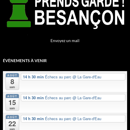
Envoyez un mail
ÉVÈNEMENTS À VENIR
AOÛT
14 h 30 min
Échecs au parc
@ La Gare-d'Eau
8
sam
AOÛT
14 h 30 min
Échecs au parc
@ La Gare-d'Eau
15
sam
AOÛT
14 h 30 min
Échecs au parc
@ La Gare-d'Eau
22
sam