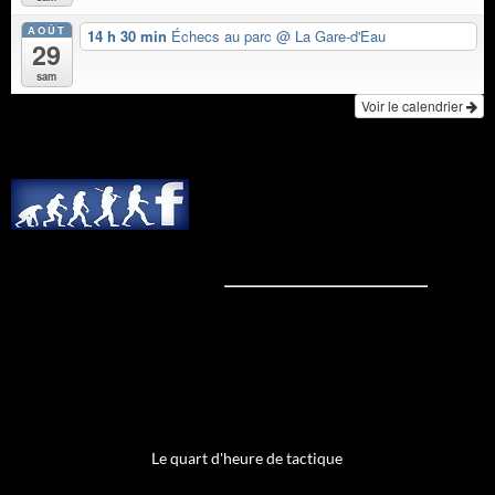
AOÛT
14 h 30 min
Échecs au parc
@ La Gare-d'Eau
29
sam
Voir le calendrier
Le quart d'heure de tactique