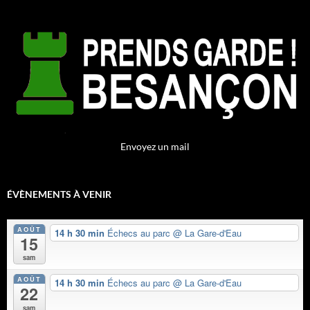
Envoyez un mail
ÉVÈNEMENTS À VENIR
AOÛT
14 h 30 min
Échecs au parc
@ La Gare-d'Eau
15
sam
AOÛT
14 h 30 min
Échecs au parc
@ La Gare-d'Eau
22
sam