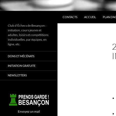
ALLER AU CONTENU
Recherche
CONTACTS
ACCUEIL
PLAN D’A
Club d'Échecs de Besançon :
initiation, cours jeunes et
adultes, loisirs et compétitions
individuelles, par équipes, en
ligne, etc.
DONS ET MÉCÉNATS
INITIATION GRATUITE
NEWSLETTERS
Envoyez un mail