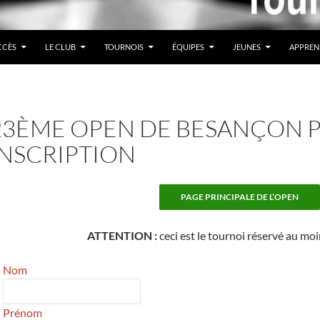
CCÈS
LE CLUB
TOURNOIS
ÉQUIPES
JEUNES
APPREN
23ÈME OPEN DE BESANÇON P’
INSCRIPTION
PAGE PRINCIPALE DE L’OPEN
ATTENTION :
ceci est le tournoi réservé au moi
Nom
Prénom