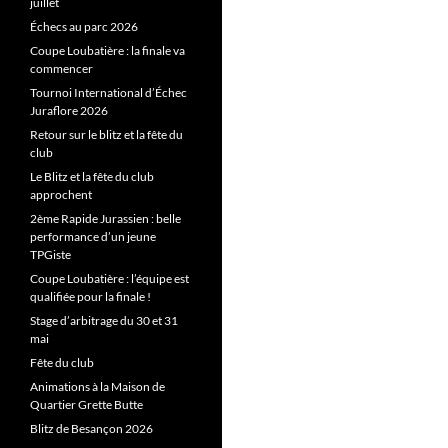
juillet
Échecs au parc 2026
Coupe Loubatière : la finale va
commencer
Tournoi International d’Échec
Juraflore 2026
Retour sur le blitz et la fête du
club
Le Blitz et la fête du club
approchent
2ème Rapide Jurassien : belle
performance d’un jeune
TPGiste
Coupe Loubatière : l’équipe est
qualifiée pour la finale !
Stage d’arbitrage du 30 et 31
mai
Fête du club
Animations à la Maison de
Quartier Grette Butte
Blitz de Besançon 2026