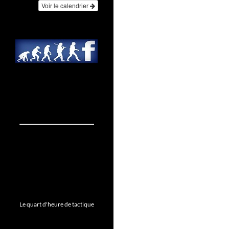
Voir le calendrier
Le quart d'heure de tactique