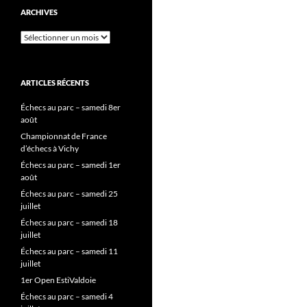
ARCHIVES
Archives
ARTICLES RÉCENTS
Échecs au parc – samedi 8er
août
Championnat de France
d’échecs à Vichy
Échecs au parc – samedi 1er
août
Échecs au parc – samedi 25
juillet
Échecs au parc – samedi 18
juillet
Échecs au parc – samedi 11
juillet
1er Open EstiValdoie
Échecs au parc – samedi 4