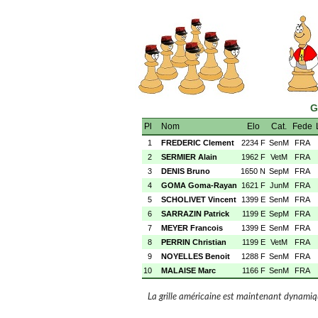
G
Pl
Nom
Elo
Cat.
Fede
1
FREDERIC Clement
2234 F
SenM
FRA
2
SERMIER Alain
1962 F
VetM
FRA
3
DENIS Bruno
1650 N
SepM
FRA
4
GOMA Goma-Rayan
1621 F
JunM
FRA
5
SCHOLIVET Vincent
1399 E
SenM
FRA
6
SARRAZIN Patrick
1199 E
SepM
FRA
7
MEYER Francois
1399 E
SenM
FRA
8
PERRIN Christian
1199 E
VetM
FRA
9
NOYELLES Benoit
1288 F
SenM
FRA
10
MALAISE Marc
1166 F
SenM
FRA
La grille américaine est maintenant dynamiqu