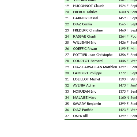
19
HUGONNOT Claude
1524 F
Sep
20
FREROT Fabrice
1600 N
Sen
21
GARNIER Pascal
1459 F
Sep
22
DIAZ Cecilia
1565 F
Sep
23
FREDERIC Christine
1460 F
Sep
24
KASSAB Chadi
1264 F
Po
25
WILLEMIN Eric
1426 F
Sen
26
COEFFIC Riwan
1199 E
Mi
27
POTTIER Jean-Christophe
1356 F
Sen
28
COURTOT Bernard
1446 F
Vet
29
DIAZ-CARVALLAN Matthieu
1399 E
Sen
30
LAMBERT Philippe
1772 F
Sep
31
LOEILLOT Michel
1193 F
Vet
32
AVENIA Adrien
1473 F
Jun
33
NOIRJEAN Eric
1373 F
Sen
34
MALAISE Marc
1160 N
Sen
35
SAVARY Benjamin
1399 E
Sen
36
DIAZ Porfirio
1423 F
Vet
37
ONER Idil
1399 E
Sen