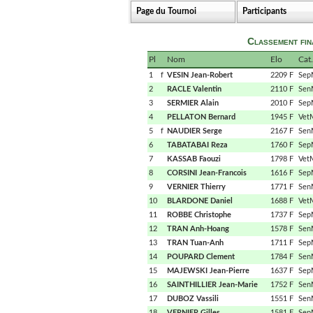
Page du Tournoi
Participants
Classement fi
Pl
Nom
Elo
Cat.
1
f
VESIN Jean-Robert
2209 F
Sep
2
RACLE Valentin
2110 F
Sen
3
SERMIER Alain
2010 F
Sep
4
PELLATON Bernard
1945 F
Vet
5
f
NAUDIER Serge
2167 F
Sen
6
TABATABAI Reza
1760 F
Sep
7
KASSAB Faouzi
1798 F
Vet
8
CORSINI Jean-Francois
1616 F
Sep
9
VERNIER Thierry
1771 F
Sen
10
BLARDONE Daniel
1688 F
Vet
11
ROBBE Christophe
1737 F
Sep
12
TRAN Anh-Hoang
1578 F
Sen
13
TRAN Tuan-Anh
1711 F
Sep
14
POUPARD Clement
1784 F
Sen
15
MAJEWSKI Jean-Pierre
1637 F
Sep
16
SAINTHILLIER Jean-Marie
1752 F
Sen
17
DUBOZ Vassili
1551 F
Sen
18
VERNIER Gilles
1581 F
Sep