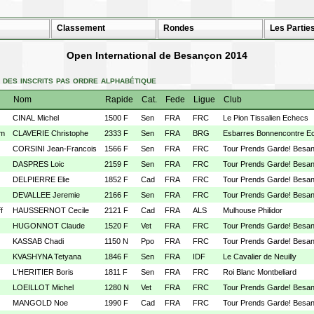
Classement
Rondes
Les Partie
Open International de Besançon 2014
 des inscrits pas ordre alphabétique
Nom
Rapide
Cat.
Fede
Ligue
Club
CINAL Michel
1500 F
Sen
FRA
FRC
Le Pion Tissalien Echecs
m
CLAVERIE Christophe
2333 F
Sen
FRA
BRG
Esbarres Bonnencontre E
CORSINI Jean-Francois
1566 F
Sen
FRA
FRC
Tour Prends Garde! Besa
DASPRES Loic
2159 F
Sen
FRA
FRC
Tour Prends Garde! Besa
DELPIERRE Elie
1852 F
Cad
FRA
FRC
Tour Prends Garde! Besa
DEVALLEE Jeremie
2166 F
Sen
FRA
FRC
Tour Prends Garde! Besa
ff
HAUSSERNOT Cecile
2121 F
Cad
FRA
ALS
Mulhouse Philidor
HUGONNOT Claude
1520 F
Vet
FRA
FRC
Tour Prends Garde! Besa
KASSAB Chadi
1150 N
Ppo
FRA
FRC
Tour Prends Garde! Besa
KVASHYNA Tetyana
1846 F
Sen
FRA
IDF
Le Cavalier de Neuilly
L'HERITIER Boris
1811 F
Sen
FRA
FRC
Roi Blanc Montbeliard
LOEILLOT Michel
1280 N
Vet
FRA
FRC
Tour Prends Garde! Besa
MANGOLD Noe
1990 F
Cad
FRA
FRC
Tour Prends Garde! Besa