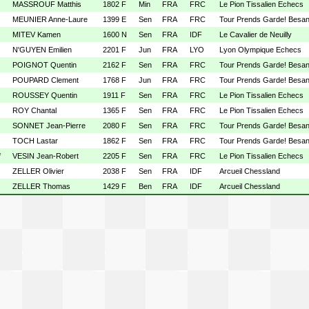
MASSROUF Matthis
1802 F
Min
FRA
FRC
Le Pion Tissalien Echecs
MEUNIER Anne-Laure
1399 E
Sen
FRA
FRC
Tour Prends Garde! Besa
MITEV Kamen
1600 N
Sen
FRA
IDF
Le Cavalier de Neuilly
N'GUYEN Emilien
2201 F
Jun
FRA
LYO
Lyon Olympique Echecs
POIGNOT Quentin
2162 F
Sen
FRA
FRC
Tour Prends Garde! Besa
POUPARD Clement
1768 F
Jun
FRA
FRC
Tour Prends Garde! Besa
ROUSSEY Quentin
1911 F
Sen
FRA
FRC
Le Pion Tissalien Echecs
ROY Chantal
1365 F
Sen
FRA
FRC
Le Pion Tissalien Echecs
SONNET Jean-Pierre
2080 F
Sen
FRA
FRC
Tour Prends Garde! Besa
TOCH Lastar
1862 F
Sen
FRA
FRC
Tour Prends Garde! Besa
f
VESIN Jean-Robert
2205 F
Sen
FRA
FRC
Le Pion Tissalien Echecs
ZELLER Olivier
2038 F
Sen
FRA
IDF
Arcueil Chessland
ZELLER Thomas
1429 F
Ben
FRA
IDF
Arcueil Chessland