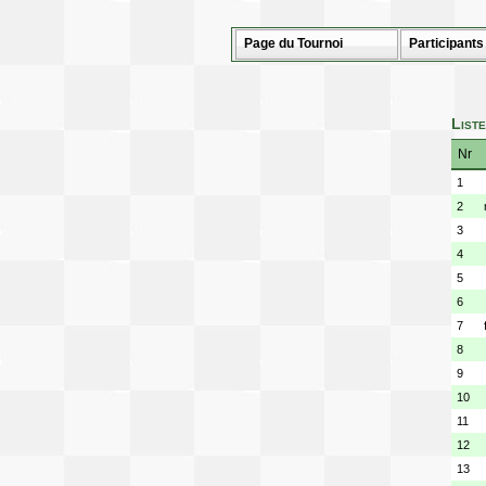
Page du Tournoi
Participants
Liste
Nr
1
2
3
4
5
6
7
8
9
10
11
12
13