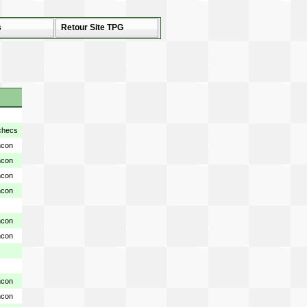
s
Retour Site TPG
checs
ncon
ncon
ncon
ncon
ncon
ncon
ncon
ncon