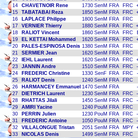
14
CHAVETNOIR Rene
1730
SenM
FRA
FRC
15
TABATABAI Reza
1850
SenM
FRA
FRC
16
LAPLACE Philippe
1800
SenM
FRA
FRC
17
VERNIER Thierry
1880
SenM
FRA
FRC
18
RALIOT Vincent
1860
SenM
FRA
FRC
19
EL KETTAI Mohammed
1620
SenM
FRA
FRC
20
PALES-ESPINOSA Denis
1380
SenM
FRA
FRC
21
SERMIER Jean
1620
SenM
FRA
FRC
22
IEHL Laurent
1620
SenM
FRA
FRC
23
JANNIN Andre
1510
SenM
FRA
FRC
24
FREDERIC Christine
1330
SenF
FRA
FRC
25
RALIOT Denis
1240
SenM
FRA
FRC
26
HARMANCEY Emmanuel
1470
SenM
FRA
27
DIETRICH Laurent
1230
SenM
FRA
FRC
28
RHATTAS Jilali
1450
SenM
FRA
FRC
29
AMIRI Yacine
1240
PouM
FRA
FRC
30
PERRIN Julien
1230
PouM
FRA
FRC
31
FREDERIC Antoine
1050
PouM
FRA
FRC
32
VILLALONGUE Tristan
2051
SenM
FRA
MPY
33
NICOLAS Denis
1499
SenM
FRA
FRC