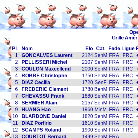
Ope
Grille Amér
Pl.
Nom
Elo
Cat.
Fede
Ligue
1
GONCALVES Laurent
2124
SenM
FRA
FRC
2
PELLISSERI Michel
2107
SenM
FRA
FRC
3
COULON Maxcellend
2000
SenM
FRA
FRC
4
ROBBE Christophe
1750
SenM
FRA
FRC
5
DIAZ Cecilia
1720
SenF
FRA
FRC
6
FREDERIC Clement
1780
BenM
FRA
FRC
7
CHEVASSU Frank
1880
SenM
FRA
FRC
8
SERMIER Alain
2157
SenM
FRA
FRC
9
HUANG Hao
1960
MinM
FRA
FRC
10
BLARDONE Daniel
1820
SenM
FRA
FRC
11
DIAZ Porfirio
1610
SenM
FRA
FRC
12
SCAMPS Roland
1900
SenM
FRA
FRC
13
COURTOT Bernard
1499
SenM
FRA